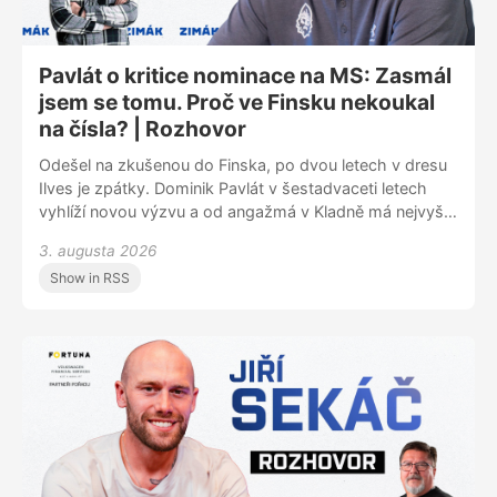
minut najdete na www.zimakpodcast.cz
Pavlát o kritice nominace na MS: Zasmál
jsem se tomu. Proč ve Finsku nekoukal
na čísla? | Rozhovor
Odešel na zkušenou do Finska, po dvou letech v dresu
Ilves je zpátky. Dominik Pavlát v šestadvaceti letech
vyhlíží novou výzvu a od angažmá v Kladně má nejvyšší
očekávání. „Cítil jsem, že pokud se chci posunout, ač to
3. augusta 2026
zní možná divně, musím se vrátit zpátky do Česka.
Show in RSS
Úroveň tady bude obrovská,“ popsal důvody, proč se
vrací do extraligy. V podcastu Zimák se rozpovídal i o
tom, jak reagoval na slova o údajné protekci, která ho
měla dostat do nominace na mistrovství světa.