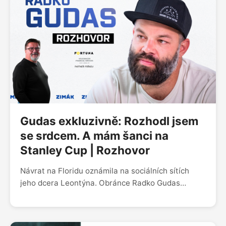
jsem furt fanoušek,“ rozpovídal se v podcastu
Zimák. Během rozhovoru mluvil i o síle Panthers,
jejich našlapané obraně nebo návratu českého
veterána Radka Gudase.
Gudas exkluzivně: Rozhodl jsem
se srdcem. A mám šanci na
Stanley Cup | Rozhovor
Návrat na Floridu oznámila na sociálních sítích
jeho dcera Leontýna. Obránce Radko Gudas
s Panthers podepsal na dalších šest sezon.
V podcastu Zimáku prozradil, čí to byl nápad. Asi
byste neuhodli. Taky rozkryl, jak si vybíral číslo