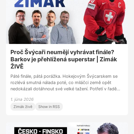
A dojde i na rozhodčí, které opouští Jan Hribik, směřující
do německé DEL. Je to hlavně kvůli financím?
Proč Švýcaři neumějí vyhrávat finále?
Barkov je přehlížená superstar | Zimák
ŽIVĚ
Páté finále, pátá porážka. Hokejovým Švýcarskem se
rozlévá smutná nálada poté, co miláčci země opět
nedokázali dotáhnout své velké tažení. Potřetí v řadě
nevstřelili v titulovém boji gól a popáté celkově padli.
1. júna 2026
Finálová bída Švýcarů byla jedním z hlavních témat
Zimák živě
Show in RSS
pondělního ZIMÁKU ŽIVĚ, zajímavé postřehy přinesl
zejména Jaroslav Bednář, jenž s Davosem s Bernem
vyhrál ligový titul. Takže jak je to s jejich diskutovanou
vítěznou mentalitou? Vedle toho se pochopitelně řešila i
skvělá připravenost čerstvých mistrů světa z Finska. V