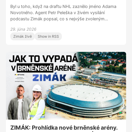
Byl u toho, když na draftu NHL zaznělo jméno Adama
Novotného. Agent Petr Peleška v živém vysílání
podcastu Zimák popsal, co s nejvýše zvoleným
Čechem prožíval. Které kluby o něj měly zájem a proč
29. júna 2026
se talent rozhodl pro odchod z Hradce Králové do
Zimák živě
Show in RSS
zámoří? Peleška cítí vděčnost a euforii, že na jeho
klienta ukázal Vancouver. Na řadu přišlo celkem třináct
Čechů. Jaké další silné příběhy draft nabídl? Dozvíte se
v Zimáku za účasti redaktorů iSportu Patrika Czepiece,
Filipa Ardona a Adama Papouška.
ZIMÁK: Prohlídka nové brněnské arény.