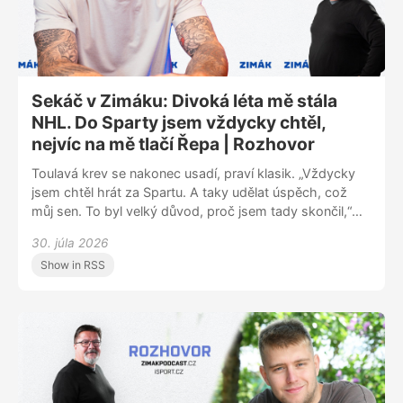
Sekáč v Zimáku: Divoká léta mě stála
NHL. Do Sparty jsem vždycky chtěl,
nejvíc na mě tlačí Řepa | Rozhovor
Toulavá krev se nakonec usadí, praví klasik. „Vždycky
jsem chtěl hrát za Spartu. A taky udělat úspěch, což
můj sen. To byl velký důvod, proč jsem tady skončil,“
přiznává útočník Jiří Sekáč. Host pořadu Zimák za
30. júla 2026
pražský tým už nastupoval. Převážnou část kariéry
Show in RSS
však strávil v cizině. Jakmile se ve 34 letech rozhodl
pro návrat, zvolil Spartu, s níž byl v kontaktu několik
roků. V rozhovoru prozradil, který další klub vstoupil do
hry, proč nezakotvil v NHL nebo po svém prvním
angažmá v KHL musel vracet peníze. Jiří Sekáč
v Zimáku líčil, co ho přimělo k odchodu ze Švýcarska a
co mu ve Spartě nejvíc připomíná staronový spoluhráč
Michal Řepík.