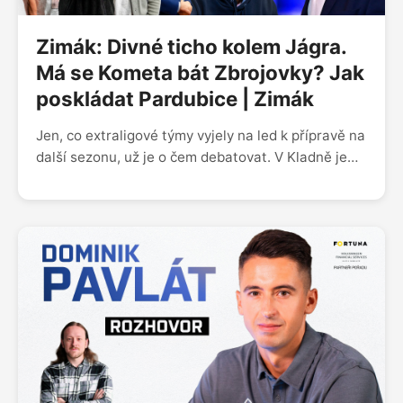
Zimák: Divné ticho kolem Jágra.
Má se Kometa bát Zbrojovky? Jak
poskládat Pardubice | Zimák
Jen, co extraligové týmy vyjely na led k přípravě na
další sezonu, už je o čem debatovat. V Kladně je
téma Jágr skoro zakázané, nad čímž v podcastu
Zimák kroutí hlavou zejména Radek Duda,
nechápající, proč situace s jeho pokračováním či
odchodem není vykomunikovaná. Trochu pepře do
otázek kolem extraligového zbrojení (zejména
v Pardubicích) přihodil majitel Komety Libor
Zábranský svými vyjádřeními, že milionové měsíční
platy jsou nezdravé. Máme za to, že jsou, pokud…
Dojde i na detailní vhled do kabiny Dynama, kde se
to hemží samými elitními centry. Což znamená, že
ne všichni se dostanou na obvyklou porci minut a