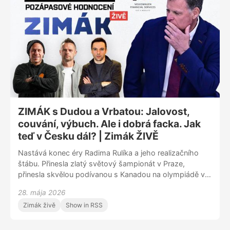
jejich čele stojí Aleksander Barkov, šampion Stanley
Cupu a tak trochu přehlížená hokejová superstar. Došlo
pochopitelně i na vystoupení českého týmu.
ZIMÁK s Dudou a Vrbatou: Jalovost,
couvání, výbuch. Ale i dobrá facka. Jak
teď v Česku dál? | Zimák ŽIVĚ
Nastává konec éry Radima Rulíka a jeho realizačního
štábu. Přinesla zlatý světový šampionát v Praze,
přinesla skvělou podívanou s Kanadou na olympiádě v
Miláně, o všem i řadu slabých výkonů, porážek s
28. mája 2026
trpaslíky a otazníků kolem nominací a obecně ohledně
Zimák živě
Show in RSS
komunikace. Tomu všemu, ale zdaleka nejen tomu, se
věnoval ZIMÁK ŽIVĚ po prohraném duelu s Finskem. V
podcastu vystoupili stálý expert Radek Duda a bývalý