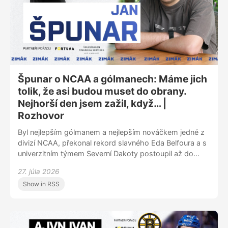
Špunar o NCAA a gólmanech: Máme jich
tolik, že asi budou muset do obrany.
Nejhorší den jsem zažil, když… |
Rozhovor
Byl nejlepším gólmanem a nejlepším nováčkem jedné z
divizí NCAA, překonal rekord slavného Eda Belfoura a s
univerzitním týmem Severní Dakoty postoupil až do
závěrečného turnaje o titul Frozen Four v Las Vegas.
27. júla 2026
Host Zimáku Jan Špunar už předtím zářil v zámořských
Show in RSS
juniorkách. Hokeji dal kdysi přednost před fotbalem a
jeho otec neměl vůbec radost, když začal chytat i v
něm. V Zimáku vypráví, v čem mu pomohlo i působení v
rodné Olomouci, a čím to je, že polovina draftovaných