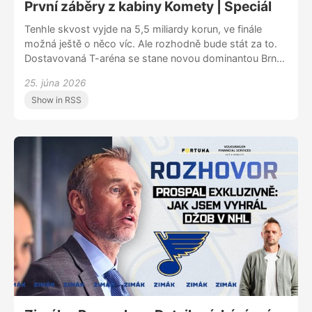
První záběry z kabiny Komety | Speciál
Tenhle skvost vyjde na 5,5 miliardy korun, ve finále
možná ještě o něco víc. Ale rozhodně bude stát za to.
Dostavovaná T-aréna se stane novou dominantou Brna
a velkým lákadlem nejen pro české fanoušky. A stane
25. júna 2026
se i domovem extraligové Komety. Díky Zimáku
Show in RSS
nemusíte zjišťovat, jak to nyní vypadá v prostředí, které
bude na podzim otvírat. S námi se můžete dostat
dovnitř už nyní. Dozvíte se, v jakém patře co najdete,
které podlaží bude pro klasické návštěvníky, kde
najdete klubová sedadla, kde se budou nacházet VIP
prostory a další podrobnosti. Zjistíte, co byl pro
projektanty a stavitele nejtěžší oříšek. Tak pojďte dál…