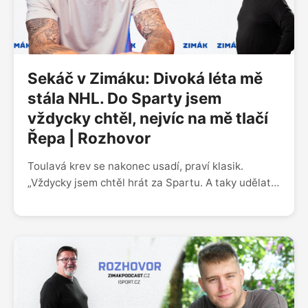
Sekáč v Zimáku: Divoká léta mě
stála NHL. Do Sparty jsem
vždycky chtěl, nejvíc na mě tlačí
Řepa | Rozhovor
Toulavá krev se nakonec usadí, praví klasik.
„Vždycky jsem chtěl hrát za Spartu. A taky udělat
úspěch, což můj sen. To byl velký důvod, proč jsem
tady skončil,“ přiznává útočník Jiří Sekáč. Host
pořadu Zimák za pražský tým už nastupoval.
Převážnou část kariéry však strávil v cizině.
Jakmile se ve 34 letech rozhodl pro návrat, zvolil
Spartu, s níž byl v kontaktu několik roků.
V rozhovoru prozradil, který další klub vstoupil do