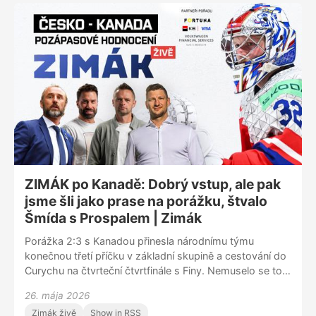
mistr světa Radim Vrbata. Rozebírala se taktika týmu,
výkony hráčů, ale především strategie národního týmu
do budoucna. A koncept českého hokeje pro příští
roky. Názor? Udělejme z šampionátů přípravu na
Světový pohár a na olympiádu.
ZIMÁK po Kanadě: Dobrý vstup, ale pak
jsme šli jako prase na porážku, štvalo
Šmída s Prospalem | Zimák
Porážka 2:3 s Kanadou přinesla národnímu týmu
konečnou třetí příčku v základní skupině a cestování do
Curychu na čtvrteční čtvrtfinále s Finy. Nemuselo se to
stát, kdyby reprezentace po dobrém vstupu do bitvy s
26. mája 2026
favoritem postupně nevsadila na pasivitu. A kdyby se
Zimák živě
Show in RSS
stejným nastavením jako proti Crosbymu a spol.