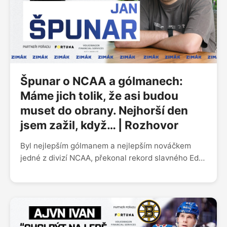
hry, proč nezakotvil v NHL nebo po svém prvním
angažmá v KHL musel vracet peníze. Jiří Sekáč
v Zimáku líčil, co ho přimělo k odchodu ze
Švýcarska a co mu ve Spartě nejvíc připomíná
staronový spoluhráč Michal Řepík.
Špunar o NCAA a gólmanech:
Máme jich tolik, že asi budou
muset do obrany. Nejhorší den
jsem zažil, když… | Rozhovor
Byl nejlepším gólmanem a nejlepším nováčkem
jedné z divizí NCAA, překonal rekord slavného Eda
Belfoura a s univerzitním týmem Severní Dakoty
postoupil až do závěrečného turnaje o titul Frozen
Four v Las Vegas. Host Zimáku Jan Špunar už
předtím zářil v zámořských juniorkách. Hokeji dal
kdysi přednost před fotbalem a jeho otec neměl