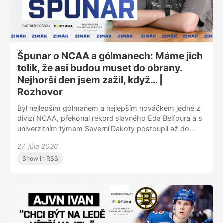
Špunar o NCAA a gólmanech: Máme jich
tolik, že asi budou muset do obrany.
Nejhorší den jsem zažil, když… |
Rozhovor
Byl nejlepším gólmanem a nejlepším nováčkem jedné z
divizí NCAA, překonal rekord slavného Eda Belfoura a s
univerzitním týmem Severní Dakoty postoupil až do
závěrečného turnaje o titul Frozen Four v Las Vegas.
27. júla 2026
Host Zimáku Jan Špunar už předtím zářil v zámořských
Show in RSS
juniorkách. Hokeji dal kdysi přednost před fotbalem a
jeho otec neměl vůbec radost, když začal chytat i v
něm. V Zimáku vypráví, v čem mu pomohlo i působení v
rodné Olomouci, a čím to je, že polovina draftovaných
českých hráčů letos byli brankáři a proč v NHL vypadá
zastoupení podobně. On sám draftem neprošel, v
Česku je stále poněkud přehlížený. Ale postupně si