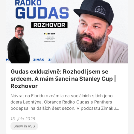
Gudas exkluzivně: Rozhodl jsem se
srdcem. A mám šanci na Stanley Cup |
Rozhovor
Návrat na Floridu oznámila na sociálních sítích jeho
dcera Leontýna. Obránce Radko Gudas s Panthers
podepsal na dalších šest sezon. V podcastu Zimáku
prozradil, čí to byl nápad. Asi byste neuhodli. Taky
13. júla 2026
rozkryl, jak si vybíral číslo dresu, když jeho trojka i
Show in RSS
sedmička jsou v týmu zadané. Mluvil o rozchodu s
Anaheimem, kde dělal poslední dvě sezony kapitánem.