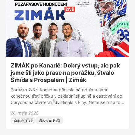
do budoucna. A koncept českého hokeje pro příští
roky. Názor? Udělejme z šampionátů přípravu na
Světový pohár a na olympiádu.
ZIMÁK po Kanadě: Dobrý vstup, ale pak
jsme šli jako prase na porážku, štvalo
Šmída s Prospalem | Zimák
Porážka 2:3 s Kanadou přinesla národnímu týmu
konečnou třetí příčku v základní skupině a cestování do
Curychu na čtvrteční čtvrtfinále s Finy. Nemuselo se to
stát, kdyby reprezentace po dobrém vstupu do bitvy s
26. mája 2026
favoritem postupně nevsadila na pasivitu. A kdyby se
Zimák živě
Show in RSS
stejným nastavením jako proti Crosbymu a spol.
vstoupila do předchozího duelu s Norskem, jejž skončil
fiaskem. Dva bývalí vynikající hráči NHL Václav Prospal