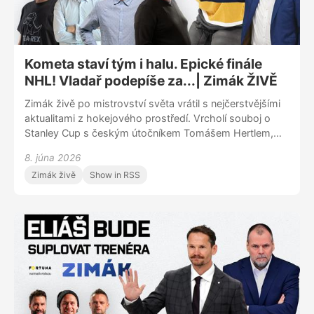
Ujčík?
Kometa staví tým i halu. Epické finále
NHL! Vladař podepíše za...| Zimák ŽIVĚ
Zimák živě po mistrovství světa vrátil s nejčerstvějšími
aktualitami z hokejového prostředí. Vrcholí souboj o
Stanley Cup s českým útočníkem Tomášem Hertlem,
který hájí barvy Vegas proti Carolině. Tři úvodní zápasy
8. júna 2026
finále nabídly fantastickou podívanou. NHL se týkalo
Zimák živě
Show in RSS
také téma brankáře Daniela Vladaře, pro nějž se chystá
nový kontrakt ve Philadelphii. Podcast Zimák se ovšem
dotkl také extraligových záležitostí, tentokrát zejména
těch moravských. Velké (nejen) hráčské změny učinili v
Brně, Vítkovicích, Olomouci i prvoligovém Zlíně a
Vsetíně. Jaké je současné zákulisí těchto klubů a co od
nich čekat? Prozradí sestava redaktorů deníku Sport ve
složení Patrik Czepiec, Pavel Bárta, Michal Koštuřík a
Daniel Fekets.