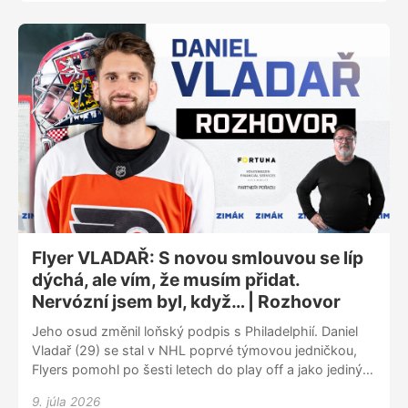
Popsal, jak se zrodil jeho comeback do Slunečného
státu a že se rozhodoval srdcem. „Volali pak všichni,
úplně všichni,“ líčí 36letý obránce. S Panthers očekává
nejvyšší cíle. Tedy Stanley Cup. Nově se potká
s Bradym Tkachukem, jehož na šampionátu v Praze
škrtil před brankou. S kým ještě se dřív porval? Proč si
dá páku s Bradem Marchandem? Nejdřív si však host
podcastu Zimák zopakoval vyjmenovaná slova. Gudas
exkluzivně: Rozhodl jsem se srdcem. A mám šanci na
Stanley Cup
Flyer VLADAŘ: S novou smlouvou se líp
dýchá, ale vím, že musím přidat.
Nervózní jsem byl, když… | Rozhovor
Jeho osud změnil loňský podpis s Philadelphií. Daniel
Vladař (29) se stal v NHL poprvé týmovou jedničkou,
Flyers pomohl po šesti letech do play off a jako jediný
český gólman dokonce posbíral hlasy do Vezina
9. júla 2026
Trophy. Po skvělé sezoně s ním klub prodloužil o