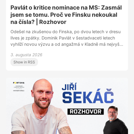
Pavlát o kritice nominace na MS: Zasmál
jsem se tomu. Proč ve Finsku nekoukal
na čísla? | Rozhovor
Odešel na zkušenou do Finska, po dvou letech v dresu
Ilves je zpátky. Dominik Pavlát v šestadvaceti letech
vyhlíží novou výzvu a od angažmá v Kladně má nejvyšší
očekávání. „Cítil jsem, že pokud se chci posunout, ač to
3. augusta 2026
zní možná divně, musím se vrátit zpátky do Česka.
Show in RSS
Úroveň tady bude obrovská,“ popsal důvody, proč se
vrací do extraligy. V podcastu Zimák se rozpovídal i o
tom, jak reagoval na slova o údajné protekci, která ho
měla dostat do nominace na mistrovství světa.