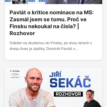
Pavlát o kritice nominace na MS:
Zasmál jsem se tomu. Proč ve
Finsku nekoukal na čísla? |
Rozhovor
Odešel na zkušenou do Finska, po dvou letech v
dresu Ilves je zpátky. Dominik Pavlát v
šestadvaceti letech vyhlíží novou výzvu a od
angažmá v Kladně má nejvyšší očekávání. „Cítil
jsem, že pokud se chci posunout, ač to zní možná
divně, musím se vrátit zpátky do Česka. Úroveň
tady bude obrovská,“ popsal důvody, proč se vrací
do extraligy. V podcastu Zimák se rozpovídal i o
tom, jak reagoval na slova o údajné protekci, která
ho měla dostat do nominace na mistrovství světa.