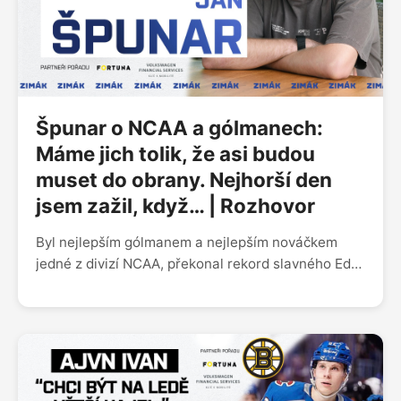
angažmá v KHL musel vracet peníze. Jiří Sekáč
v Zimáku líčil, co ho přimělo k odchodu ze
Švýcarska a co mu ve Spartě nejvíc připomíná
staronový spoluhráč Michal Řepík.
Špunar o NCAA a gólmanech:
Máme jich tolik, že asi budou
muset do obrany. Nejhorší den
jsem zažil, když… | Rozhovor
Byl nejlepším gólmanem a nejlepším nováčkem
jedné z divizí NCAA, překonal rekord slavného Eda
Belfoura a s univerzitním týmem Severní Dakoty
postoupil až do závěrečného turnaje o titul Frozen
Four v Las Vegas. Host Zimáku Jan Špunar už
předtím zářil v zámořských juniorkách. Hokeji dal
kdysi přednost před fotbalem a jeho otec neměl
vůbec radost, když začal chytat i v něm. V Zimáku