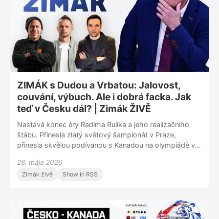
pochopitelně i na vystoupení českého týmu.
ZIMÁK s Dudou a Vrbatou: Jalovost,
couvání, výbuch. Ale i dobrá facka. Jak
teď v Česku dál? | Zimák ŽIVĚ
Nastává konec éry Radima Rulíka a jeho realizačního
štábu. Přinesla zlatý světový šampionát v Praze,
přinesla skvělou podívanou s Kanadou na olympiádě v
Miláně, o všem i řadu slabých výkonů, porážek s
28. mája 2026
trpaslíky a otazníků kolem nominací a obecně ohledně
Zimák živě
Show in RSS
komunikace. Tomu všemu, ale zdaleka nejen tomu, se
věnoval ZIMÁK ŽIVĚ po prohraném duelu s Finskem. V
podcastu vystoupili stálý expert Radek Duda a bývalý
mistr světa Radim Vrbata. Rozebírala se taktika týmu,
výkony hráčů, ale především strategie národního týmu