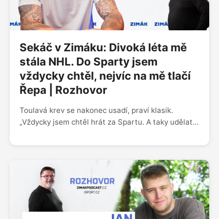
Sekáč v Zimáku: Divoká léta mě
stála NHL. Do Sparty jsem
vždycky chtěl, nejvíc na mě tlačí
Řepa | Rozhovor
Toulavá krev se nakonec usadí, praví klasik.
„Vždycky jsem chtěl hrát za Spartu. A taky udělat
úspěch, což můj sen. To byl velký důvod, proč jsem
tady skončil,“ přiznává útočník Jiří Sekáč. Host
pořadu Zimák za pražský tým už nastupoval.
Převážnou část kariéry však strávil v cizině.
Jakmile se ve 34 letech rozhodl pro návrat, zvolil
Spartu, s níž byl v kontaktu několik roků.
V rozhovoru prozradil, který další klub vstoupil do
hry, proč nezakotvil v NHL nebo po svém prvním