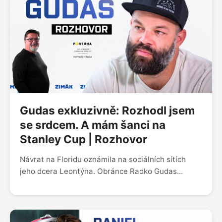
jsem furt fanoušek,“ rozpovídal se v podcastu
Zimák. Během rozhovoru mluvil i o síle Panthers,
jejich našlapané obraně nebo návratu českého
veterána Radka Gudase.
Gudas exkluzivně: Rozhodl jsem
se srdcem. A mám šanci na
Stanley Cup | Rozhovor
Návrat na Floridu oznámila na sociálních sítích
jeho dcera Leontýna. Obránce Radko Gudas
s Panthers podepsal na dalších šest sezon.
V podcastu Zimáku prozradil, čí to byl nápad. Asi
byste neuhodli. Taky rozkryl, jak si vybíral číslo
dresu, když jeho trojka i sedmička jsou v týmu