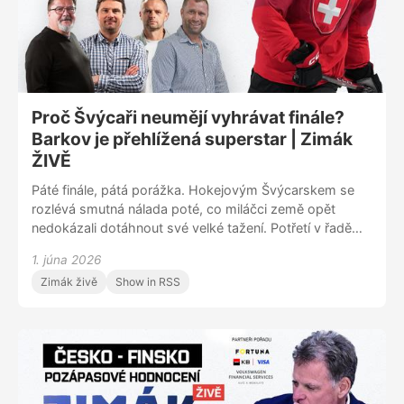
Proč Švýcaři neumějí vyhrávat finále?
Barkov je přehlížená superstar | Zimák
ŽIVĚ
Páté finále, pátá porážka. Hokejovým Švýcarskem se
rozlévá smutná nálada poté, co miláčci země opět
nedokázali dotáhnout své velké tažení. Potřetí v řadě
nevstřelili v titulovém boji gól a popáté celkově padli.
1. júna 2026
Finálová bída Švýcarů byla jedním z hlavních témat
Zimák živě
Show in RSS
pondělního ZIMÁKU ŽIVĚ, zajímavé postřehy přinesl
zejména Jaroslav Bednář, jenž s Davosem s Bernem
vyhrál ligový titul. Takže jak je to s jejich diskutovanou
vítěznou mentalitou? Vedle toho se pochopitelně řešila i
skvělá připravenost čerstvých mistrů světa z Finska. V
jejich čele stojí Aleksander Barkov, šampion Stanley
Cupu a tak trochu přehlížená hokejová superstar. Došlo