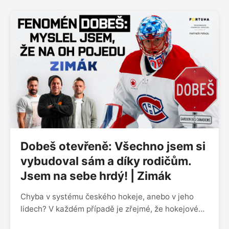
do Vezina Trophy. Po skvělé sezoně s ním klub
prodloužil o dalších pět let. „Nebudu po roce
vykřikovat, že jsem největší Flyer na světě, ale
cítím se tam strašně dobře. Ale hlavní je, co nosíte
na prsou, nikoli na zádech,“ líčil v podcastu Zimák,
v němž byl exkluzivním hostem. Prozradil, v čem je
rozdíl proti předchozím štacím, co ho nejvíc
znervóznělo. Mluvil o kultuře Philly i o fotbale,
vrátil se k olympiádě, play off NHL a vazbám, jež ho
spojují s bronzovou českou osmnáctkou.
Dobeš otevřeně: Všechno jsem si
vybudoval sám a díky rodičům.
Jsem na sebe hrdý! | Zimák
Chyba v systému českého hokeje, anebo v jeho
lidech? V každém případě je zřejmé, že hokejové
Česko fatálně přehlíželo Jakuba Dobeše a mimo