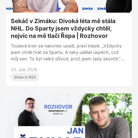
Sekáč v Zimáku: Divoká léta mě stála
NHL. Do Sparty jsem vždycky chtěl,
nejvíc na mě tlačí Řepa | Rozhovor
Toulavá krev se nakonec usadí, praví klasik. „Vždycky
jsem chtěl hrát za Spartu. A taky udělat úspěch, což
můj sen. To byl velký důvod, proč jsem tady skončil,“
přiznává útočník Jiří Sekáč. Host pořadu Zimák za
30. júla 2026
pražský tým už nastupoval. Převážnou část kariéry
Show in RSS
však strávil v cizině. Jakmile se ve 34 letech rozhodl
pro návrat, zvolil Spartu, s níž byl v kontaktu několik
roků. V rozhovoru prozradil, který další klub vstoupil do
hry, proč nezakotvil v NHL nebo po svém prvním
angažmá v KHL musel vracet peníze. Jiří Sekáč
v Zimáku líčil, co ho přimělo k odchodu ze Švýcarska a
co mu ve Spartě nejvíc připomíná staronový spoluhráč
Michal Řepík.