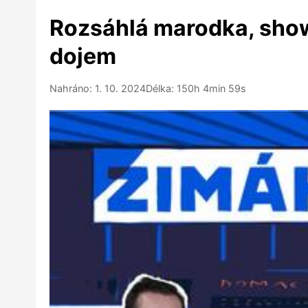
Rozsáhlá marodka, show 
dojem
Nahráno: 1. 10. 2024
Délka: 150h 4min 59s