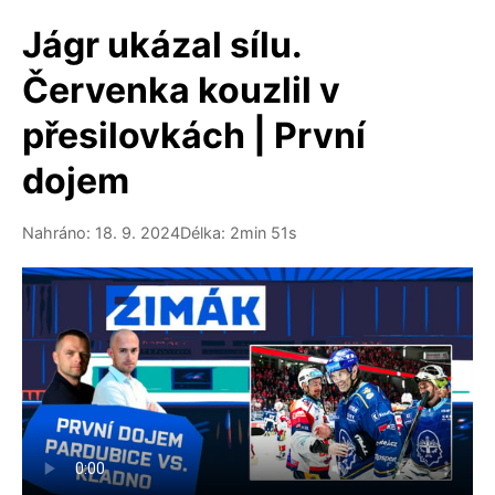
Jágr ukázal sílu.
Červenka kouzlil v
přesilovkách | První
dojem
Nahráno: 18. 9. 2024
Délka: 2min 51s