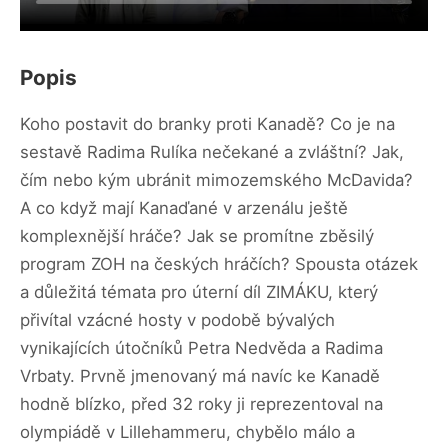
Popis
Koho postavit do branky proti Kanadě? Co je na
sestavě Radima Rulíka nečekané a zvláštní? Jak,
čím nebo kým ubránit mimozemského McDavida?
A co když mají Kanaďané v arzenálu ještě
komplexnější hráče? Jak se promítne zběsilý
program ZOH na českých hráčích? Spousta otázek
a důležitá témata pro úterní díl ZIMÁKU, který
přivítal vzácné hosty v podobě bývalých
vynikajících útočníků Petra Nedvěda a Radima
Vrbaty. Prvně jmenovaný má navíc ke Kanadě
hodně blízko, před 32 roky ji reprezentoval na
olympiádě v Lillehammeru, chybělo málo a