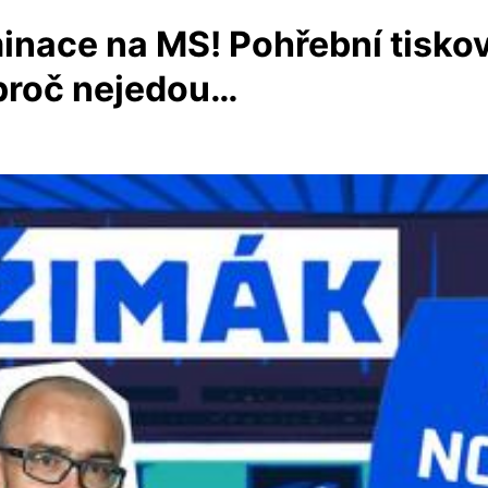
inace na MS! Pohřební tisko
 proč nejedou…