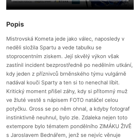
Popis
Mistrovská Kometa jede jako válec, naposledy v
neděli složila Spartu a vede tabulku se
stoprocentním ziskem. Její skvělý výkon však
zastínil incident bezprostředně po nedělním utkání,
kdy jeden z příznivců brněnského týmu vulgárně
nadával kouči Sparty a ten si to nenechal líbit.
Kritický moment přišel záhy, kdy si přítomný muž
ve žluté vestě s nápisem FOTO natáčel celou
potyčku. Gross se po něm ohnal, a kdyby fotograf
instinktivně neuhnul, bylo zle. Zdaleka nejen toto
extempore bylo tématem pondělního ZIMÁKU ŽIVĚ
s Jaroslavem Bednářem, jenž se nejvíc věnuje