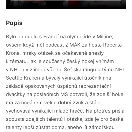
Popis
Bylo po duelu s Francií na olympiádě v Miláně,
ovšem když měl podcast ZIMÁK za hosta Roberta
Krona, mraky otázek se očekávaně snesly
k tématu, jak je současný český hokej vnímám
v NHL a v zámoří vůbec. Šéf skautingu u týmu NHL
Seattle Kraken a bývalý vynikající útočník i na
základě opakovaných úspěchů reprezentační
dvacítky na posledních MS potvrdil, že zdejší hokej
má za oceánem velmi dobrý zvuk a stále
vychovává vynikající mladé hráče. Na přetřes přišla
spousta zdejších talentů i otázka, zda je pro české
talenty lepší zůstat doma, anebo jít zámořskou