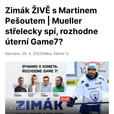
Zimák ŽIVĚ s Martinem
Pešoutem | Mueller
střelecky spí, rozhodne
úterní Game7?
Nahráno: 28. 4. 2025
Délka: 56min 1s