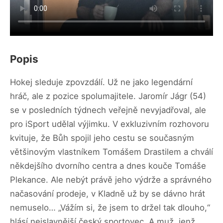
Popis
Hokej sleduje zpovzdálí. Už ne jako legendární
hráč, ale z pozice spolumajitele. Jaromír Jágr (54)
se v posledních týdnech veřejně nevyjadřoval, ale
pro iSport udělal výjimku. V exkluzivním rozhovoru
kvituje, že Bůh spojil jeho cestu se současným
většinovým vlastníkem Tomášem Drastilem a chválí
někdejšího dvorního centra a dnes kouče Tomáše
Plekance. Ale nebýt právě jeho výdrže a správného
načasování prodeje, v Kladně už by se dávno hrát
nemuselo… „Vážím si, že jsem to držel tak dlouho,“
hlásí nejslavnější český sportovec. A muž, jenž