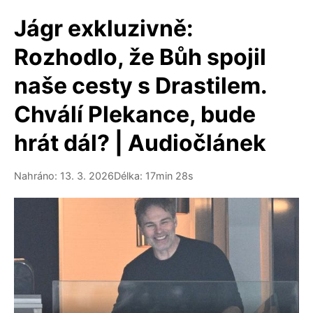
Jágr exkluzivně:
Rozhodlo, že Bůh spojil
naše cesty s Drastilem.
Chválí Plekance, bude
hrát dál? | Audiočlánek
Nahráno: 13. 3. 2026
Délka: 17min 28s