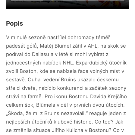
Popis
V minulé sezoně nastřílel dohromady téměř
padesát gólů, Matěj Blümel zářil v AHL, na skok se
podíval do Dallasu a v létě si mohl vybírat z
jednocestných nabídek NHL. Expardubický útočník
zvolil Boston, kde se nabízela řada volných míst v
sestavě. Ouha, vedení Bruins ukázalo českému
střelci dveře, nabídlo konkurenci a začátek sezony
stráví na farmě. Pro ikonu Bostonu Davida Krejčího
celkem šok, Blümela viděl v prvních dvou útocích.
„Škoda, že mi z Bruins nezavolali,“ reaguje jeden z
nejlepších útočníků klubové historie. Co teď? Jak
se změnila situace Jiřího Kulicha v Bostonu? Co v