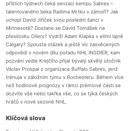
příštích týdnech čeká senzaci kempu Sabres –
talentovaného beka Radima Mrtku v zámoří? Jak
uchopí David Jiříček svou poslední šanci v
Minnesotě? Dostane se David Tomášek na
přesilovku Oilers? Vydrží Adam Klapka v elitní lajně
Calgary? Spousta otázek a ještě víc zasvěcených
odpovědí v novém dílu pořadu NHL INSDIER, kam
pozvání vedle Krejčího přijal bývalý skvělý útočník
Václav Prospal z organizace Buffalo Sabres, jenž
trénuje v záložním týmu v Rochesteru. Během více
než hodinové prognózy v rámci prémiové části se
dozvíte vše nebo takřka vše, co se týká českých
hráčů v nové sezoně NHL.
Klíčová slova