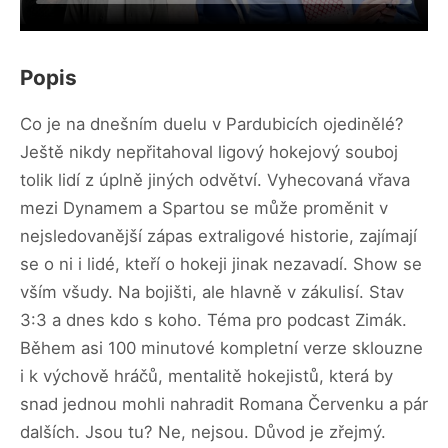
Popis
Co je na dnešním duelu v Pardubicích ojedinělé?
Ještě nikdy nepřitahoval ligový hokejový souboj
tolik lidí z úplně jiných odvětví. Vyhecovaná vřava
mezi Dynamem a Spartou se může proměnit v
nejsledovanější zápas extraligové historie, zajímají
se o ni i lidé, kteří o hokeji jinak nezavadí. Show se
vším všudy. Na bojišti, ale hlavně v zákulisí. Stav
3:3 a dnes kdo s koho. Téma pro podcast Zimák.
Během asi 100 minutové kompletní verze sklouzne
i k výchově hráčů, mentalitě hokejistů, která by
snad jednou mohli nahradit Romana Červenku a pár
dalších. Jsou tu? Ne, nejsou. Důvod je zřejmý.