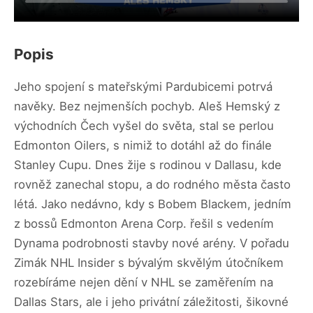
Popis
Jeho spojení s mateřskými Pardubicemi potrvá
navěky. Bez nejmenších pochyb. Aleš Hemský z
východních Čech vyšel do světa, stal se perlou
Edmonton Oilers, s nimiž to dotáhl až do finále
Stanley Cupu. Dnes žije s rodinou v Dallasu, kde
rovněž zanechal stopu, a do rodného města často
létá. Jako nedávno, kdy s Bobem Blackem, jedním
z bossů Edmonton Arena Corp. řešil s vedením
Dynama podrobnosti stavby nové arény. V pořadu
Zimák NHL Insider s bývalým skvělým útočníkem
rozebíráme nejen dění v NHL se zaměřením na
Dallas Stars, ale i jeho privátní záležitosti, šikovné