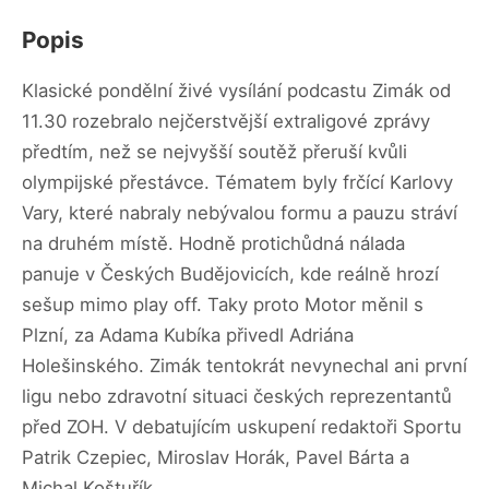
Popis
Klasické pondělní živé vysílání podcastu Zimák od
11.30 rozebralo nejčerstvější extraligové zprávy
předtím, než se nejvyšší soutěž přeruší kvůli
olympijské přestávce. Tématem byly frčící Karlovy
Vary, které nabraly nebývalou formu a pauzu stráví
na druhém místě. Hodně protichůdná nálada
panuje v Českých Budějovicích, kde reálně hrozí
sešup mimo play off. Taky proto Motor měnil s
Plzní, za Adama Kubíka přivedl Adriána
Holešinského. Zimák tentokrát nevynechal ani první
ligu nebo zdravotní situaci českých reprezentantů
před ZOH. V debatujícím uskupení redaktoři Sportu
Patrik Czepiec, Miroslav Horák, Pavel Bárta a
Michal Koštuřík.