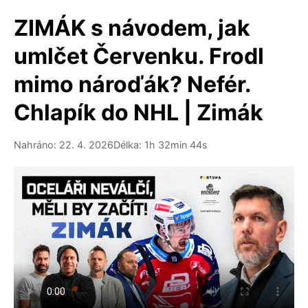
ZIMÁK s návodem, jak
umlčet Červenku. Frodl
mimo nároďák? Nefér.
Chlapík do NHL | Zimák
Nahráno: 22. 4. 2026
Délka: 1h 32min 44s