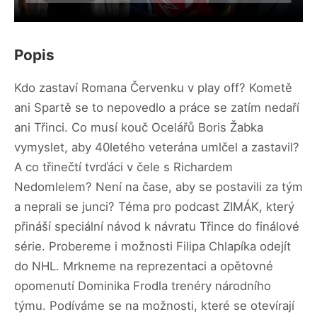
Popis
Kdo zastaví Romana Červenku v play off? Kometě
ani Spartě se to nepovedlo a práce se zatím nedaří
ani Třinci. Co musí kouč Ocelářů Boris Žabka
vymyslet, aby 40letého veterána umlčel a zastavil?
A co třinečtí tvrďáci v čele s Richardem
Nedomlelem? Není na čase, aby se postavili za tým
a neprali se junci? Téma pro podcast ZIMÁK, který
přináší speciální návod k návratu Třince do finálové
série. Probereme i možnosti Filipa Chlapíka odejít
do NHL. Mrkneme na reprezentaci a opětovné
opomenutí Dominika Frodla trenéry národního
týmu. Podíváme se na možnosti, které se otevírají