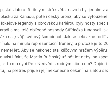
ské zlato a tři tituly mistrů světa, navrch byl jedním z a
 placku za Kanadu, poté i český bronz, aby se vytoužené
Hokejové legendy s obrovskou kariérou byly hosty speciá
rádi a majitelé oblíbené hospody Střídačka fungovali ja
ka na „svůj“ světový šampionát. Jak se celá akce rodí? 
lo na minulé reprezentační trenéry, a protože je to 20 l
neměl jet. Aby se nakonec stal klíčovým hráčem výběru Vl
 souvisí i fakt, že Martin Ručinský už pět let nebyl na z
A jak to má nyní Petr Nedvěd s rodným Libercem? Dojde i n
rtu, na přetřes přijde i její nekonečné čekání na zlatou 