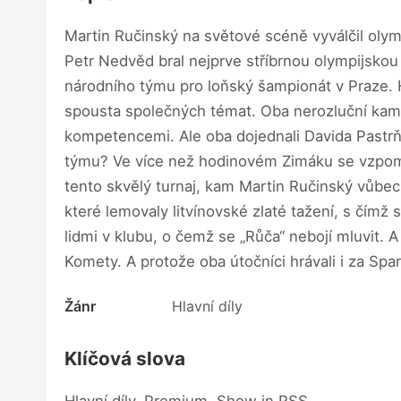
Martin Ručinský na světové scéně vyválčil olympij
Petr Nedvěd bral nejprve stříbrnou olympijskou
národního týmu pro loňský šampionát v Praze. 
spousta společných témat. Oba nerozluční kama
kompetencemi. Ale oba dojednali Davida Pastrňá
týmu? Ve více než hodinovém Zimáku se vzpomína
tento skvělý turnaj, kam Martin Ručinský vůbec 
které lemovaly litvínovské zlaté tažení, s čímž
lidmi v klubu, o čemž se „Růča“ nebojí mluvit. 
Komety. A protože oba útočníci hrávali i za Spa
Žánr
Hlavní díly
Klíčová slova
Hlavní díly, Premium, Show in RSS