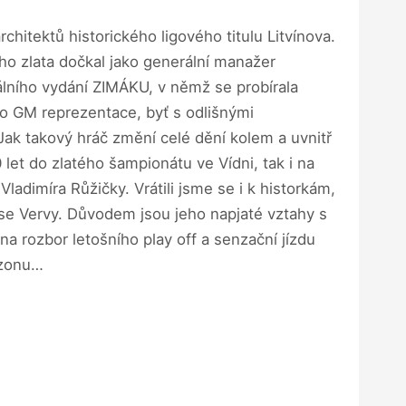
rchitektů historického ligového titulu Litvínova.
ho zlata dočkal jako generální manažer
lního vydání ZIMÁKU, v němž se probírala
ko GM reprezentace, byť s odlišnými
Jak takový hráč změní celé dění kolem a uvnitř
et do zlatého šampionátu ve Vídni, tak i na
adimíra Růžičky. Vrátili jsme se i k historkám,
ápase Vervy. Důvodem jsou jeho napjaté vztahy s
a rozbor letošního play off a senzační jízdu
sezonu…