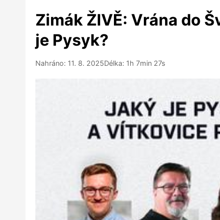
Zimák ŽIVĚ: Vrána do Šv
je Pysyk?
Nahráno: 11. 8. 2025
Délka: 1h 7min 27s