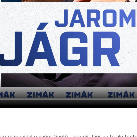
 se rozpovídal o svém životě. Jaromír Jágr na to ale tent