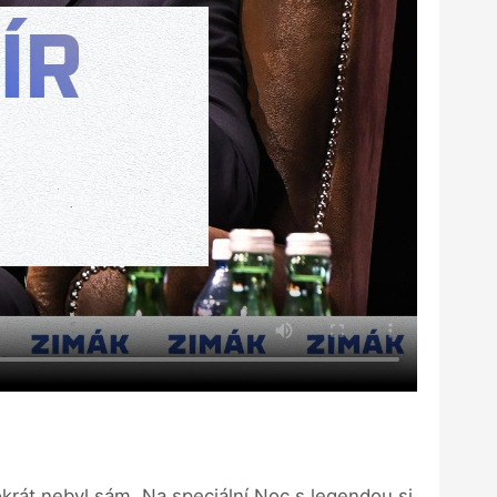
okrát nebyl sám. Na speciální Noc s legendou si