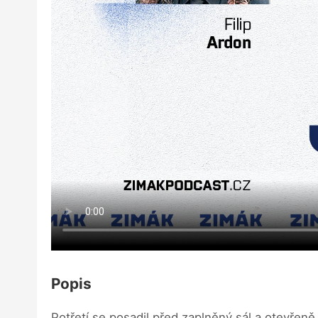
Popis
Potřetí se posadil před zaplněný sál a otevřeně