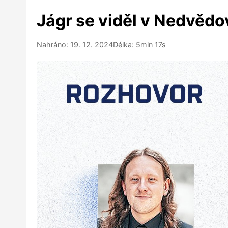
Jágr se viděl v Nedvědov
Nahráno: 19. 12. 2024
Délka: 5min 17s