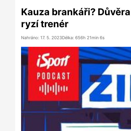
Kauza brankáři? Důvěra 
ryzí trenér
Nahráno: 17. 5. 2023
Délka: 656h 21min 6s