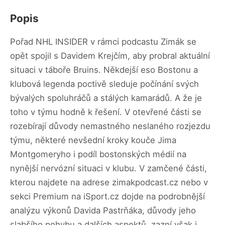
Popis
Pořad NHL INSIDER v rámci podcastu Zimák se
opět spojil s Davidem Krejčím, aby probral aktuální
situaci v táboře Bruins. Někdejší eso Bostonu a
klubová legenda poctivě sleduje počínání svých
bývalých spoluhráčů a stálých kamarádů. A že je
toho v týmu hodně k řešení. V otevřené části se
rozebírají důvody nemastného neslaného rozjezdu
týmu, některé nevšední kroky kouče Jima
Montgomeryho i podíl bostonských médií na
nynější nervózní situaci v klubu. V zamčené části,
kterou najdete na adrese zimakpodcast.cz nebo v
sekci Premium na iSport.cz dojde na podrobnější
analýzu výkonů Davida Pastrňáka, důvody jeho
slabšího pohybu a dalších aspektů, zazní však i