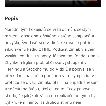
Popis
Národní tým hokejistů se vrátí domů s šestým
místem, obhajoba loňského zlatého šampionátu
nevyšla, Švédové si čtvrtfinále zkušeně pohlídali
silou svého kádru z NHL. Podcast Zimák v živém
vysílání po duelu s hosty Jáchymem Kondelíkem a
Zbyňkem Irglem probral české vystoupení v
Herningu a Stockholmu od A do Z a podíval se v
předstihu i na jména pro únorovou olympiádu. A
protože se diváci Zimáku ptali i na případné řešení
trenérského štábu, došlo i na to. Tady panovala
shoda, že jakýkoli zásah do realizačního týmu by
byl krokem mimo. Na druhou stranu není