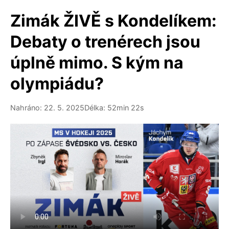
Zimák ŽIVĚ s Kondelíkem:
Debaty o trenérech jsou
úplně mimo. S kým na
olympiádu?
Nahráno: 22. 5. 2025
Délka: 52min 22s