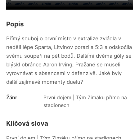
Popis
Přímý souboj o první místo v extralize zvládla v
neděli lépe Sparta, Litvínov porazila 5:3 a odskočila
svému soupeři na pět bodů. Dalšími dvěma góly se
blýskl obránce Aaron Irving, Pražané se museli
vyrovnávat s absencemi v defenzivě. Jaké byly
další zajímavé momenty duelu?
Žánr
První dojem | Tým Zimáku přímo na
stadionech
Klíčová slova
První dojem | Tým Zimáku přímo na stadionech