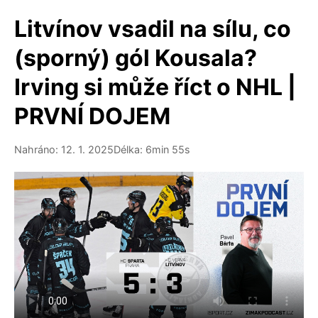
Litvínov vsadil na sílu, co
(sporný) gól Kousala?
Irving si může říct o NHL |
PRVNÍ DOJEM
Nahráno: 12. 1. 2025
Délka: 6min 55s