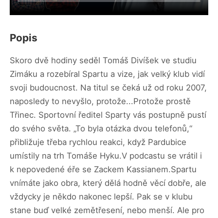
Popis
Skoro dvě hodiny seděl Tomáš Divíšek ve studiu
Zimáku a rozebíral Spartu a vize, jak velký klub vidí
svoji budoucnost. Na titul se čeká už od roku 2007,
naposledy to nevyšlo, protože...Protože prostě
Třinec. Sportovní ředitel Sparty vás postupně pustí
do svého světa. „To byla otázka dvou telefonů,“
přibližuje třeba rychlou reakci, když Pardubice
umístily na trh Tomáše Hyku.V podcastu se vrátil i
k nepovedené éře se Zackem Kassianem.Spartu
vnímáte jako obra, který dělá hodně věcí dobře, ale
vždycky je někdo nakonec lepší. Pak se v klubu
stane buď velké zemětřesení, nebo menší. Ale pro