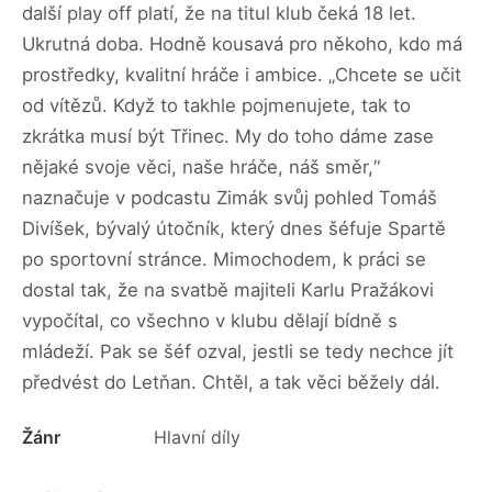
další play off platí, že na titul klub čeká 18 let.
Ukrutná doba. Hodně kousavá pro někoho, kdo má
prostředky, kvalitní hráče i ambice. „Chcete se učit
od vítězů. Když to takhle pojmenujete, tak to
zkrátka musí být Třinec. My do toho dáme zase
nějaké svoje věci, naše hráče, náš směr,“
naznačuje v podcastu Zimák svůj pohled Tomáš
Divíšek, bývalý útočník, který dnes šéfuje Spartě
po sportovní stránce. Mimochodem, k práci se
dostal tak, že na svatbě majiteli Karlu Pražákovi
vypočítal, co všechno v klubu dělají bídně s
mládeží. Pak se šéf ozval, jestli se tedy nechce jít
předvést do Letňan. Chtěl, a tak věci běžely dál.
Žánr
Hlavní díly