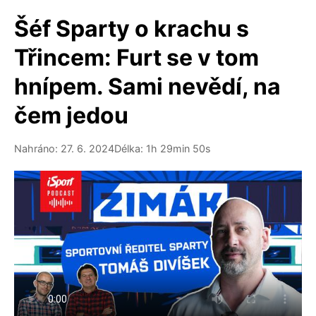
Šéf Sparty o krachu s
Třincem: Furt se v tom
hnípem. Sami nevědí, na
čem jedou
Nahráno: 27. 6. 2024
Délka: 1h 29min 50s