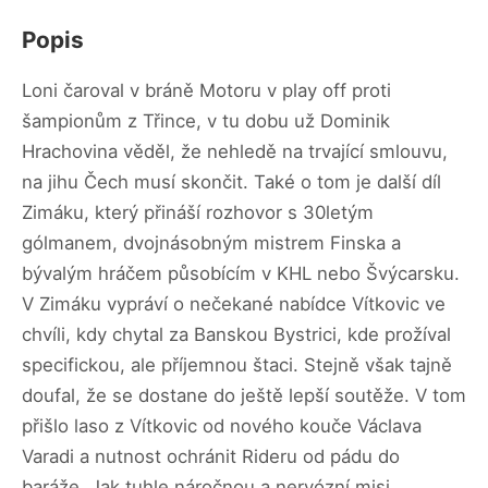
Popis
Loni čaroval v bráně Motoru v play off proti
šampionům z Třince, v tu dobu už Dominik
Hrachovina věděl, že nehledě na trvající smlouvu,
na jihu Čech musí skončit. Také o tom je další díl
Zimáku, který přináší rozhovor s 30letým
gólmanem, dvojnásobným mistrem Finska a
bývalým hráčem působícím v KHL nebo Švýcarsku.
V Zimáku vypráví o nečekané nabídce Vítkovic ve
chvíli, kdy chytal za Banskou Bystrici, kde prožíval
specifickou, ale příjemnou štaci. Stejně však tajně
doufal, že se dostane do ještě lepší soutěže. V tom
přišlo laso z Vítkovic od nového kouče Václava
Varadi a nutnost ochránit Rideru od pádu do
baráže. Jak tuhle náročnou a nervózní misi