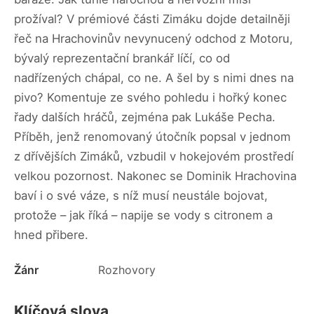
prožíval? V prémiové části Zimáku dojde detailněji
řeč na Hrachovinův nevynucený odchod z Motoru,
bývalý reprezentační brankář líčí, co od
nadřízených chápal, co ne. A šel by s nimi dnes na
pivo? Komentuje ze svého pohledu i hořký konec
řady dalších hráčů, zejména pak Lukáše Pecha.
Příběh, jenž renomovaný útočník popsal v jednom
z dřívějších Zimáků, vzbudil v hokejovém prostředí
velkou pozornost. Nakonec se Dominik Hrachovina
baví i o své váze, s níž musí neustále bojovat,
protože – jak říká – napije se vody s citronem a
hned přibere.
Žánr
Rozhovory
Klíčová slova