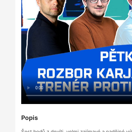
Popis
Šest bodů z devíti, velmi zajímavé a nadějné v