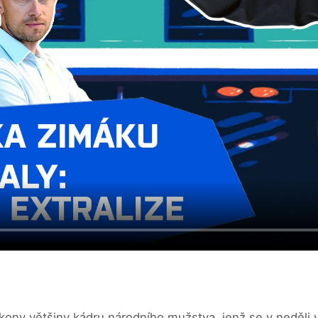
ýkony většiny kádru národního mužstva, jenž se v neděli 