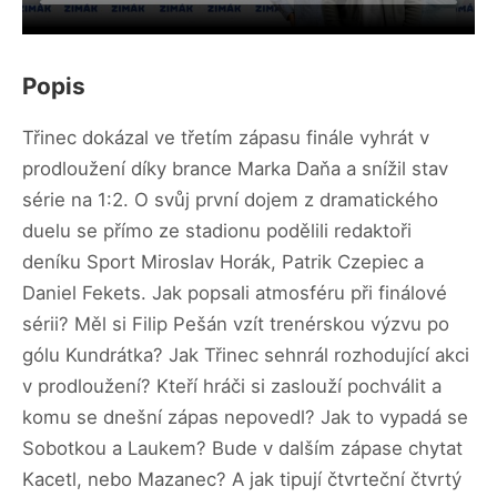
Popis
Třinec dokázal ve třetím zápasu finále vyhrát v
prodloužení díky brance Marka Daňa a snížil stav
série na 1:2. O svůj první dojem z dramatického
duelu se přímo ze stadionu podělili redaktoři
deníku Sport Miroslav Horák, Patrik Czepiec a
Daniel Fekets. Jak popsali atmosféru při finálové
sérii? Měl si Filip Pešán vzít trenérskou výzvu po
gólu Kundrátka? Jak Třinec sehnrál rozhodující akci
v prodloužení? Kteří hráči si zaslouží pochválit a
komu se dnešní zápas nepovedl? Jak to vypadá se
Sobotkou a Laukem? Bude v dalším zápase chytat
Kacetl, nebo Mazanec? A jak tipují čtvrteční čtvrtý