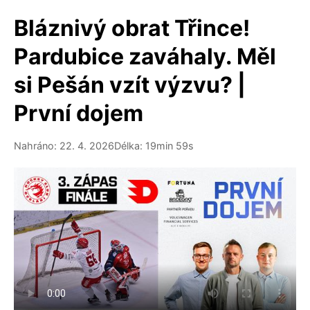
Bláznivý obrat Třince!
Pardubice zaváhaly. Měl
si Pešán vzít výzvu? |
První dojem
Nahráno: 22. 4. 2026
Délka: 19min 59s