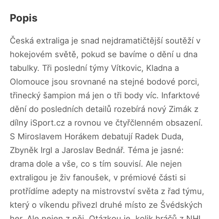
Popis
Česká extraliga je snad nejdramatičtější soutěží v
hokejovém světě, pokud se bavíme o dění u dna
tabulky. Tři poslední týmy Vítkovic, Kladna a
Olomouce jsou srovnané na stejné bodové porci,
třinecký šampion má jen o tři body víc. Infarktové
dění do posledních detailů rozebírá nový Zimák z
dílny iSport.cz a rovnou ve čtyřčlenném obsazení.
S Miroslavem Horákem debatují Radek Duda,
Zbyněk Irgl a Jaroslav Bednář. Téma je jasné:
drama dole a vše, co s tím souvisí. Ale nejen
extraligou je živ fanoušek, v prémiové části si
protřídíme adepty na mistrovství světa z řad týmu,
který o víkendu přivezl druhé místo ze Švédských
her. Ale nejen z něj. Otázkou je, kolik hráčů z NHL,