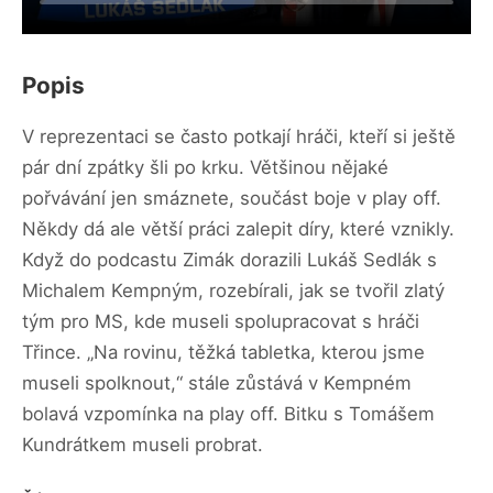
Popis
V reprezentaci se často potkají hráči, kteří si ještě
pár dní zpátky šli po krku. Většinou nějaké
pořvávání jen smáznete, součást boje v play off.
Někdy dá ale větší práci zalepit díry, které vznikly.
Když do podcastu Zimák dorazili Lukáš Sedlák s
Michalem Kempným, rozebírali, jak se tvořil zlatý
tým pro MS, kde museli spolupracovat s hráči
Třince. „Na rovinu, těžká tabletka, kterou jsme
museli spolknout,“ stále zůstává v Kempném
bolavá vzpomínka na play off. Bitku s Tomášem
Kundrátkem museli probrat.