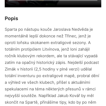
Popis
Sparta po nástupu kouče Jaroslava Nedvěda je
momentálně lepší dokonce než Třinec, jenž je
oproti loňsku skokanem extraligové sezony. A
totálním protipólem Litvínova, jenž loni zahájil
ročník klubovým rekordem, ale ta stávající vypadá
zatím na opačný historický zápis. Nejdelší podcast
Zimák v historii (2,5 hodiny v plné verzi) udělal
totální inventuru po extraligové mapě, probral dění
a výhled ve všech klubech, přišel s aktuálními
spekulacemi na téma některých přesunů v rámci
nejvyšší soutěže. Například Jakub Kovář by měl
skončit na Spartě, přinášíme tipy, kdo by po něm