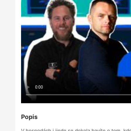
Popis
V hospodách i jinde se dokola bavíte o tom, kdo