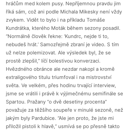
hráčům med kolem pusy. Nepříjemnou pravdu jim
říká sám, což ani podle Michala Mikesky není vždy
zvykem. Vidět to bylo i na příkladu Tomáše
Kundrátka, kterého Moták během sezony posadil.
“Normálně člověk řekne: ‘Kundrc, nejde ti to,
nebudeš hrát.’ Samozřejmě zbraní je video. S tím
už nelze polemizovat. Ale výsledek byl, že se
prostě zlepšil,” líčí bolestivou konverzaci.
Hvězdného obránce ale nezdar nakopl a kromě
extraligového titulu triumfoval i na mistrovství
světa. Ve velkém, přes hodinu trvající interview,
jsme se vrátili i právě k výjimečnému semifinále se
Spartou. Pražany “o dvě desetiny procenta”
považuje za těžšího soupeře v minulé sezoně, než
jakým byly Pardubice. “Ale jen proto, že jste mi
přiložil pistoli k hlavě,” usmívá se po přesně takto