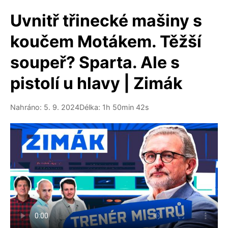
Uvnitř třinecké mašiny s
koučem Motákem. Těžší
soupeř? Sparta. Ale s
pistolí u hlavy | Zimák
Nahráno: 5. 9. 2024
Délka: 1h 50min 42s