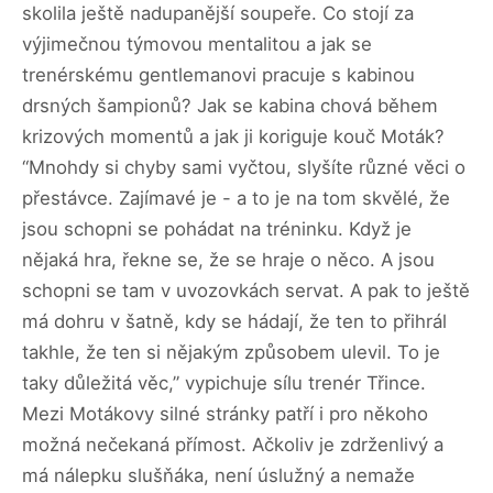
skolila ještě nadupanější soupeře. Co stojí za
výjimečnou týmovou mentalitou a jak se
trenérskému gentlemanovi pracuje s kabinou
drsných šampionů? Jak se kabina chová během
krizových momentů a jak ji koriguje kouč Moták?
“Mnohdy si chyby sami vyčtou, slyšíte různé věci o
přestávce. Zajímavé je - a to je na tom skvělé, že
jsou schopni se pohádat na tréninku. Když je
nějaká hra, řekne se, že se hraje o něco. A jsou
schopni se tam v uvozovkách servat. A pak to ještě
má dohru v šatně, kdy se hádají, že ten to přihrál
takhle, že ten si nějakým způsobem ulevil. To je
taky důležitá věc,” vypichuje sílu trenér Třince.
Mezi Motákovy silné stránky patří i pro někoho
možná nečekaná přímost. Ačkoliv je zdrženlivý a
má nálepku slušňáka, není úslužný a nemaže