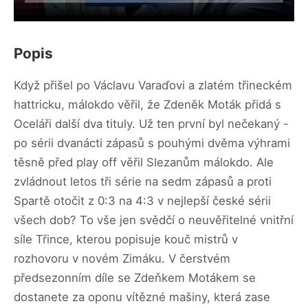
Popis
Když přišel po Václavu Varaďovi a zlatém třineckém
hattricku, málokdo věřil, že Zdeněk Moták přidá s
Oceláři další dva tituly. Už ten první byl nečekaný -
po sérii dvanácti zápasů s pouhými dvěma výhrami
těsně před play off věřil Slezanům málokdo. Ale
zvládnout letos tři série na sedm zápasů a proti
Spartě otočit z 0:3 na 4:3 v nejlepší české sérii
všech dob? To vše jen svědčí o neuvěřitelné vnitřní
síle Třince, kterou popisuje kouč mistrů v
rozhovoru v novém Zimáku. V čerstvém
předsezonním díle se Zdeňkem Motákem se
dostanete za oponu vítězné mašiny, která zase