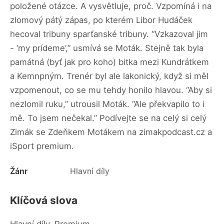
položené otázce. A vysvětluje, proč. Vzpomíná i na
zlomový pátý zápas, po kterém Libor Hudáček
hecoval tribuny sparťanské tribuny. “Vzkazoval jim
- ‘my prídeme’,” usmívá se Moták. Stejně tak byla
památná (byť jak pro koho) bitka mezi Kundrátkem
a Kemnpným. Trenér byl ale lakonický, když si měl
vzpomenout, co se mu tehdy honilo hlavou. “Aby si
nezlomil ruku,” utrousil Moták. “Ale překvapilo to i
mě. To jsem nečekal.” Podívejte se na celý si celý
Zimák se Zdeňkem Motákem na zimakpodcast.cz a
iSport premium.
Žánr
Hlavní díly
Klíčová slova