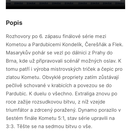
Popis
Rozhovory po 6. zápasu finálové série mezi
Kometou a Pardubicemi Kondelík, Čerešňák a Flek.
Masarykův pohár se vezl po dálnici z Prahy do
Brna, kde už připravovali scénář možných oslav. K
tomu patří i výroba mistrovských triček a čepic pro
zlatou Kometu. Obvyklé propriety zatím zůstávají
pečlivě schované v krabicích a povezou se do
Pardubic. K duelu o všechno. Extraliga znovu po
roce zažije rozsudkovou bitvu, z níž vzejde
triumfátor a zdrcený poražený. Dynamo porazilo v
šestém finále Kometu 5:1, stav série upravili na
3:3. Těšte se na sedmou bitvu o vše.