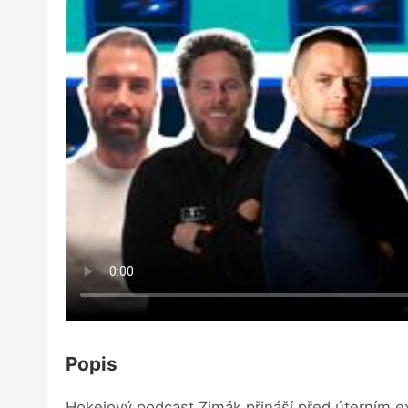
Popis
Hokejový podcast Zimák přináší před úterním ex