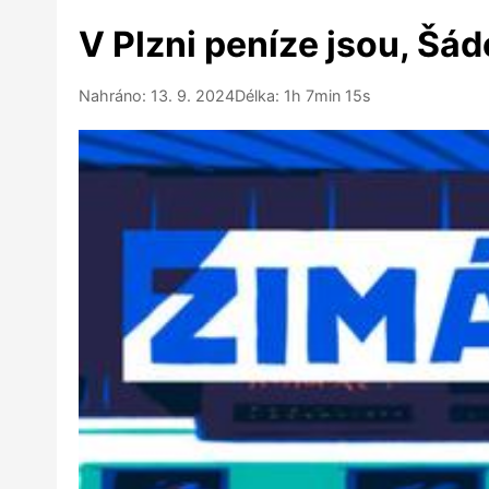
V Plzni peníze jsou, Šáde
Nahráno: 13. 9. 2024
Délka: 1h 7min 15s