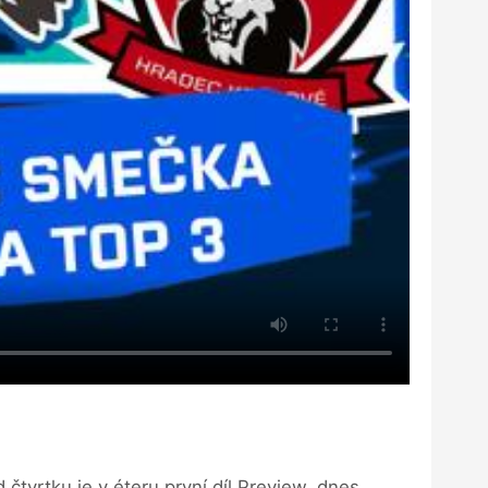
čtvrtku je v éteru první díl Preview, dnes