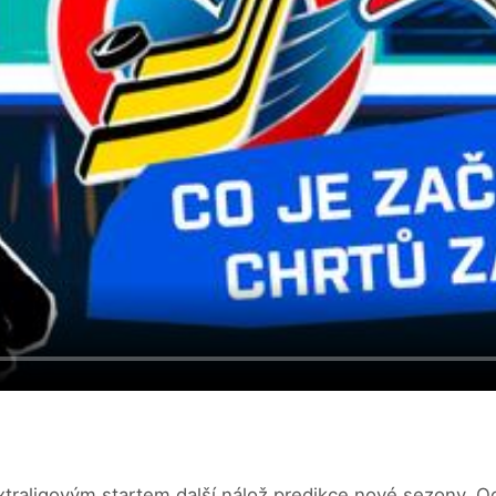
traligovým startem další nálož predikce nové sezony. Od 