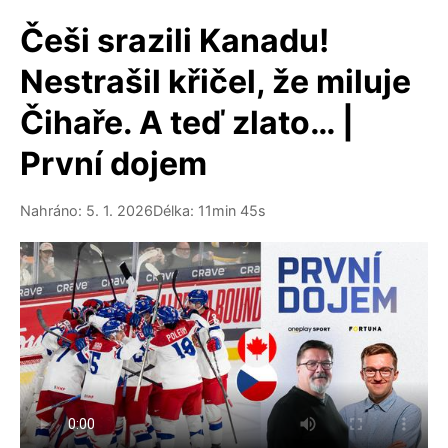
Češi srazili Kanadu!
Nestrašil křičel, že miluje
Čihaře. A teď zlato… |
První dojem
Nahráno: 5. 1. 2026
Délka: 11min 45s