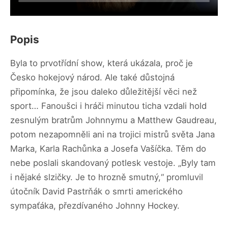
Popis
Byla to prvotřídní show, která ukázala, proč je
Česko hokejový národ. Ale také důstojná
připomínka, že jsou daleko důležitější věci než
sport… Fanoušci i hráči minutou ticha vzdali hold
zesnulým bratrům Johnnymu a Matthew Gaudreau,
potom nezapomněli ani na trojici mistrů světa Jana
Marka, Karla Rachůnka a Josefa Vašíčka. Těm do
nebe poslali skandovaný potlesk vestoje. „Byly tam
i nějaké slzičky. Je to hrozně smutný,“ promluvil
útočník David Pastrňák o smrti amerického
sympaťáka, přezdívaného Johnny Hockey.