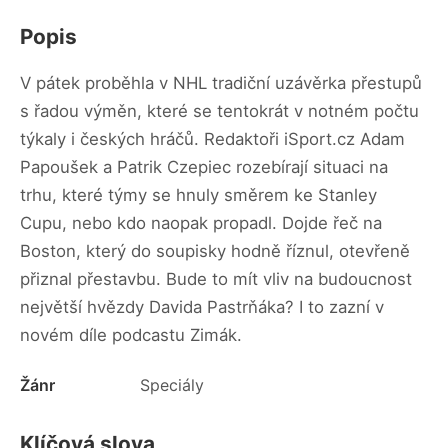
Popis
V pátek proběhla v NHL tradiční uzávěrka přestupů
s řadou výměn, které se tentokrát v notném počtu
týkaly i českých hráčů. Redaktoři iSport.cz Adam
Papoušek a Patrik Czepiec rozebírají situaci na
trhu, které týmy se hnuly směrem ke Stanley
Cupu, nebo kdo naopak propadl. Dojde řeč na
Boston, který do soupisky hodně říznul, otevřeně
přiznal přestavbu. Bude to mít vliv na budoucnost
největší hvězdy Davida Pastrňáka? I to zazní v
novém díle podcastu Zimák.
Žánr
Speciály
Klíčová slova