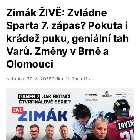
Zimák ŽIVĚ: Zvládne
Sparta 7. zápas? Pokuta i
krádež puku, geniální tah
Varů. Změny v Brně a
Olomouci
Nahráno: 30. 3. 2026
Délka: 1h 7min 11s