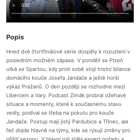
Popis
Hned dvě čtvrtfinálové série dospěly k rozuzlení v
posledním možném zápase. V pondělí se Plzeň
utká se Spartou, kdy proti sobě stojí tristní bilance
domácího kouče Josefa Jandače a ještě horší
výkaz Pražanů. O den později se rozhodne mezi
Libercem a Vary. Podcast Zimák probral ožehavé
situace a momenty, které k současnému stavu
vedly, podíval se třeba na pokutu pro kouče
Jandače. Postup mají jistý Pardubice a Třinec, ale
řeč dojde hlavně na týmy, kde se rýsují změny pro
příští sezonu. V hlavní roli stálý expert pořadu a