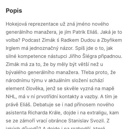
Popis
Hokejová reprezentace už zná jméno nového
generálního manažera, je jím Patrik Eliáš. Jaká je to
volba? Podcast Zimák ś Radkem Dudou a Zbyňkem
Irglem má jednoznačný názor. Spíš jde o to, jak
silné kompetence nástupci Jiřího Šlégra připadnou.
Zimák má za to, že by měly být větší než u
bývalého generálního manažera. Třeba proto, že
národnímu týmu v aktuálním složení schází
element člověka, jenž se skvěle vyzná na mapě
NHL, má v ní prvotřídní kontakty a vazby. A tím je
právě Eliáš. Debatuje se i nad přínosem nového
asistenta Richarda Krále, dojde i na extraligu, kam
se ze zámoří vrací obránce Stanislav Svozil. Z
jakých důvodů? A dojde i na rozhodčí, které