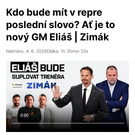
Kdo bude mít v repre
poslední slovo? Ať je to
nový GM Eliáš | Zimák
Nahráno: 4. 6. 2026
Délka: 1h 35min 33s