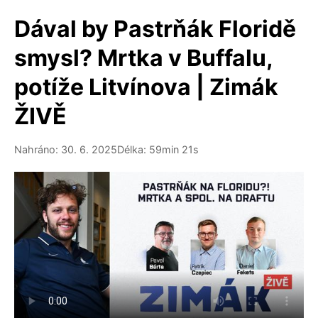
Dával by Pastrňák Floridě
smysl? Mrtka v Buffalu,
potíže Litvínova | Zimák
ŽIVĚ
Nahráno: 30. 6. 2025
Délka: 59min 21s