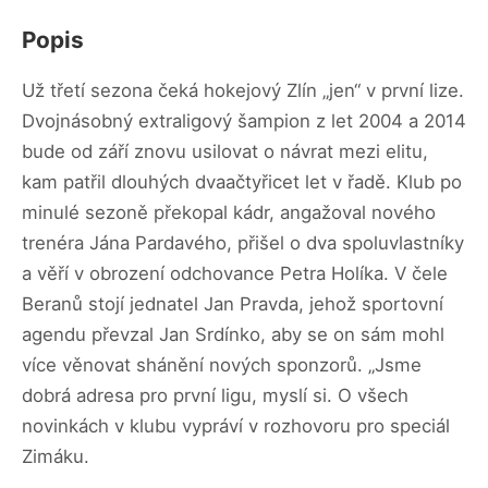
Popis
Už třetí sezona čeká hokejový Zlín „jen“ v první lize.
Dvojnásobný extraligový šampion z let 2004 a 2014
bude od září znovu usilovat o návrat mezi elitu,
kam patřil dlouhých dvaačtyřicet let v řadě. Klub po
minulé sezoně překopal kádr, angažoval nového
trenéra Jána Pardavého, přišel o dva spoluvlastníky
a věří v obrození odchovance Petra Holíka. V čele
Beranů stojí jednatel Jan Pravda, jehož sportovní
agendu převzal Jan Srdínko, aby se on sám mohl
více věnovat shánění nových sponzorů. „Jsme
dobrá adresa pro první ligu, myslí si. O všech
novinkách v klubu vypráví v rozhovoru pro speciál
Zimáku.