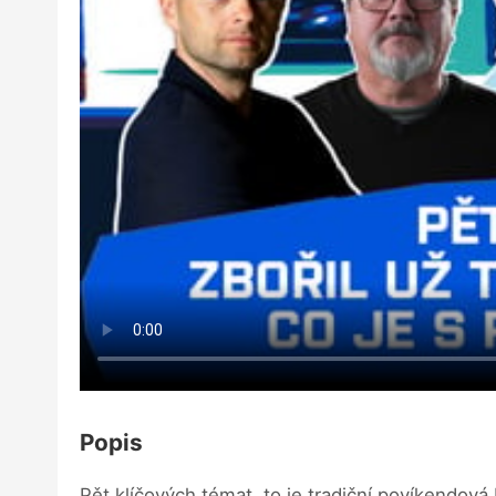
Popis
Pět klíčových témat, to je tradiční povíkendová