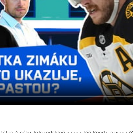
 Pětka Zimáku, kde redaktoři a reportéři Sportu a webu iSp