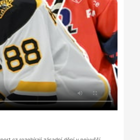
ort.cz rozebírají zásadní dění v nejvyšší