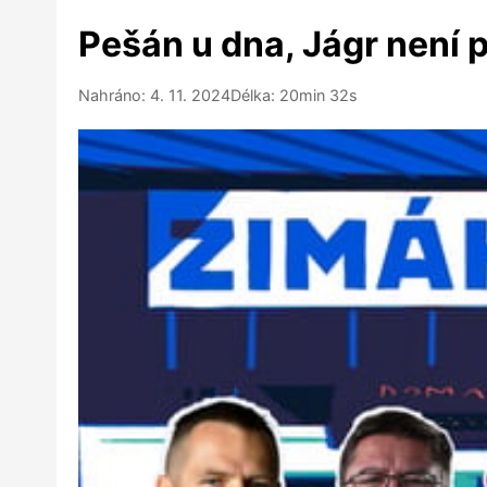
Pešán u dna, Jágr není 
Nahráno: 4. 11. 2024
Délka: 20min 32s