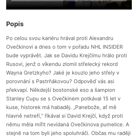
Popis
Po celou svou kariéru hrával proti Alexandru
Ovečkinovi a dnes o tom v pořadu NHL INSIDER
bude vyprávět. Jak se Davidu Krejčímu hrálo proti
Rusovi, jenž o víkendu zlomil střelecký rekord
Wayna Gretzkyho? Jaké je kouzlo jeho střely v
porovnání s Pastrňákovou? Odpověď vás asi
překvapí. Někdejší bostonské eso a šampion
Stanley Cupu se s Ovečkinem potkával 15 let v
kuse, historek má habaděj. „Panebože, ať mě
hlavně netrefí,“ říkával si David Krejčí, když proti
němu měla mířit nevídaná Ovečkinova pumelice. A
stejně na tom byli jeho spoluhráči. Občas mu raději