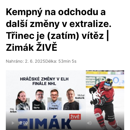
Kempný na odchodu a
další změny v extralize.
Třinec je (zatím) vítěz |
Zimák ŽIVĚ
Nahráno: 2. 6. 2025
Délka: 53min 5s