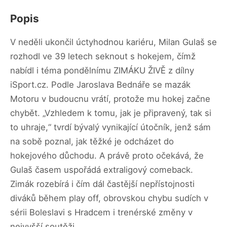
Popis
V neděli ukončil úctyhodnou kariéru, Milan Gulaš se
rozhodl ve 39 letech seknout s hokejem, čímž
nabídl i téma pondělnímu ZIMÁKU ŽIVĚ z dílny
iSport.cz. Podle Jaroslava Bednáře se mazák
Motoru v budoucnu vrátí, protože mu hokej začne
chybět. „Vzhledem k tomu, jak je připravený, tak si
to uhraje,“ tvrdí bývalý vynikající útočník, jenž sám
na sobě poznal, jak těžké je odcházet do
hokejového důchodu. A právě proto očekává, že
Gulaš časem uspořádá extraligový comeback.
Zimák rozebírá i čím dál častější nepřístojnosti
diváků během play off, obrovskou chybu sudích v
sérii Boleslavi s Hradcem i trenérské změny v
nejvyšší soutěži.