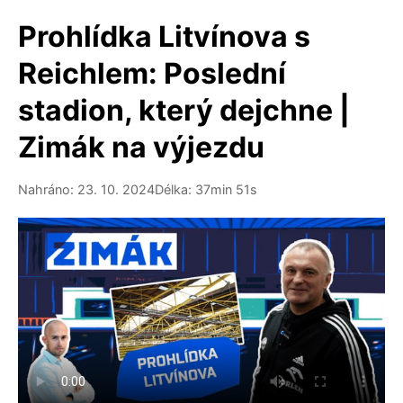
Prohlídka Litvínova s
Reichlem: Poslední
stadion, který dejchne |
Zimák na výjezdu
Nahráno: 23. 10. 2024
Délka: 37min 51s