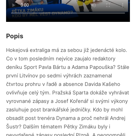
Popis
Hokejová extraliga má za sebou již jedenácté kolo.
Co v tom posledním nejvíce zaujalo redaktory
deníku Sport Pavla Bártu a Adama Papouška? Stále
první Litvínov po sedmi výhrách zaznamenal
čtvrtou prohru v řadě a absence Davida Kašeho
ovlivňuje celý tým. Pražská Sparta dokáže vyhrávat
vyrovnané zápasy a Josef Kořenář si svými výkony
zasluhuje post brankářské jedničky. Kdo by mohl
obsadit post trenéra Dynama a proč nehrál Andrej
Šustr? Dalším tématem Pětky Zimáku byly i
nevydařené zápasy poslední Plzně. A neopomněli