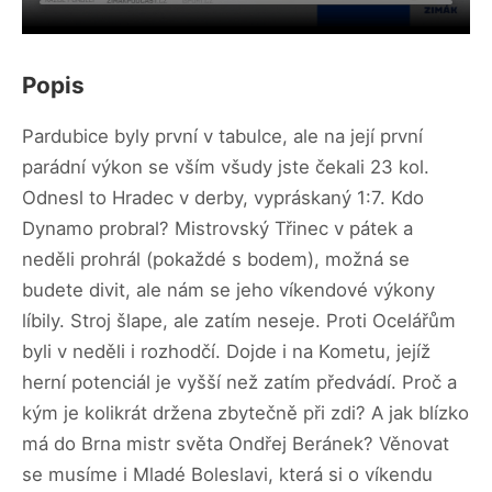
Popis
Pardubice byly první v tabulce, ale na její první
parádní výkon se vším všudy jste čekali 23 kol.
Odnesl to Hradec v derby, vypráskaný 1:7. Kdo
Dynamo probral? Mistrovský Třinec v pátek a
neděli prohrál (pokaždé s bodem), možná se
budete divit, ale nám se jeho víkendové výkony
líbily. Stroj šlape, ale zatím neseje. Proti Ocelářům
byli v neděli i rozhodčí. Dojde i na Kometu, jejíž
herní potenciál je vyšší než zatím předvádí. Proč a
kým je kolikrát držena zbytečně při zdi? A jak blízko
má do Brna mistr světa Ondřej Beránek? Věnovat
se musíme i Mladé Boleslavi, která si o víkendu