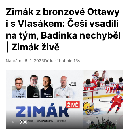
Zimák z bronzové Ottawy
i s Vlasákem: Češi vsadili
na tým, Badinka nechyběl
| Zimák živě
Nahráno: 6. 1. 2025
Délka: 1h 4min 15s