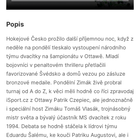
Popis
Hokejové Česko prožilo další příjemnou noc, když z
neděle na pondělí tleskalo vystoupení národního
týmu dvacítky na šampionátu v Ottawě. Mladí
bojovníci v penaltovém thrilleru přetlačili
favorizované Švédsko a domů vezou po zásluze
bronzové medaile. Pondělní Zimák živě probral
turnaj od A do Z, k věci měli hodně co říci zpravodaj
iSport.cz z Ottawy Patrik Czepiec, ale jednoznačně
i speciální host Zimáku Tomáš Vlasák, trojnásobný
mistr světa a bývalý účastník MS dvacítek z roku
1994. Debata se hodně stáčela k lídrovi týmu
Eduardu Šalému, ke kouči Patriku Augustovi, ale i