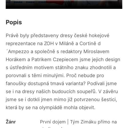
Popis
Právě byly představeny dresy české hokejové
reprezentace na ZOH v Miláně a Cortině d
´Ampezzo a společně s redaktory Miroslavem
Horákem a Patrikem Czepiecem jsme jejich design
s ústředním motivem státního znaku zhodnotili a
porovnali s těmi minulými. Proč nebude pro
fanoušky dostupná tmavá varianta? Podívali jsme
se i na dresy našich budoucích soupeřů. V závěru
jsme se i dotkli jmen mimo již potvrzenou šestici,
která by se na olympiádě mohla objevit.
Žánr
První dojem | Tým Zimáku přímo na