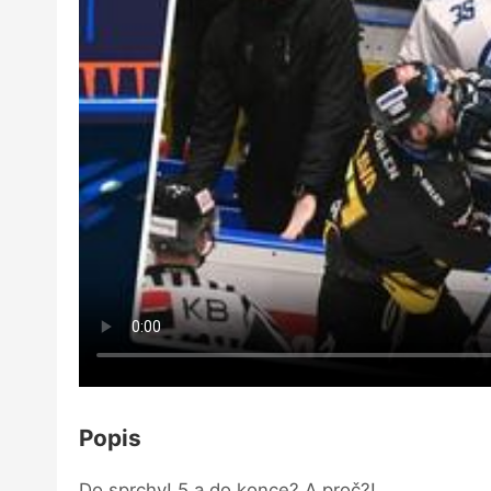
Popis
Do sprchy! 5 a do konce? A proč?!